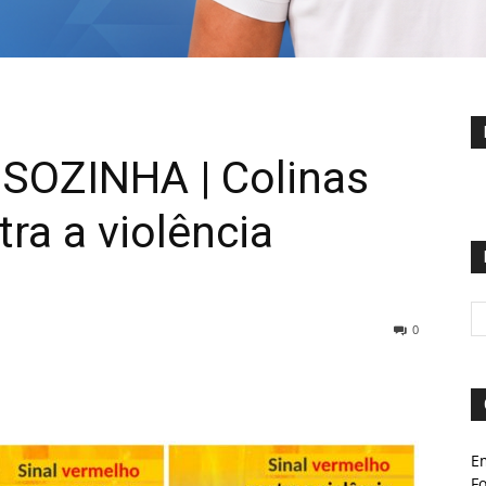
SOZINHA | Colinas
tra a violência
0
E
Fo