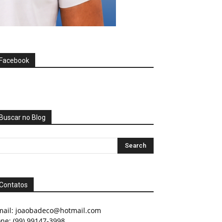
Facebook
Buscar no Blog
Contatos
mail:
joaobadeco@hotmail.com
ne: (99) 99147-3998