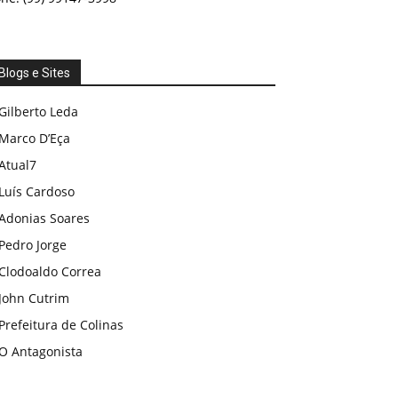
Blogs e Sites
Gilberto Leda
Marco D’Eça
Atual7
Luís Cardoso
Adonias Soares
Pedro Jorge
Clodoaldo Correa
John Cutrim
Prefeitura de Colinas
O Antagonista