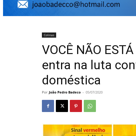
Colinas
VOCÊ NÃO ESTÁ 
entra na luta con
doméstica
Por
João Pedro Badeco
-
05/07/2020