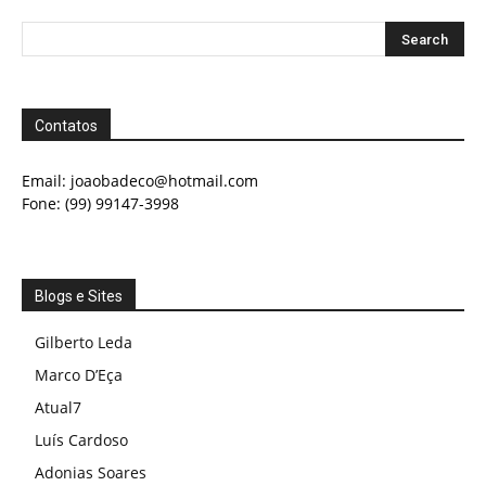
Contatos
Email:
joaobadeco@hotmail.com
Fone: (99) 99147-3998
Blogs e Sites
Gilberto Leda
Marco D’Eça
Atual7
Luís Cardoso
Adonias Soares