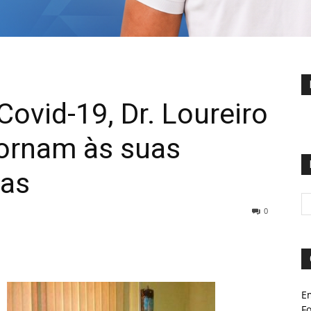
ovid-19, Dr. Loureiro
tornam às suas
cas
0
E
Fo