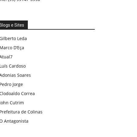
Blogs e Sites
Gilberto Leda
Marco D’Eça
Atual7
Luís Cardoso
Adonias Soares
Pedro Jorge
Clodoaldo Correa
John Cutrim
Prefeitura de Colinas
O Antagonista