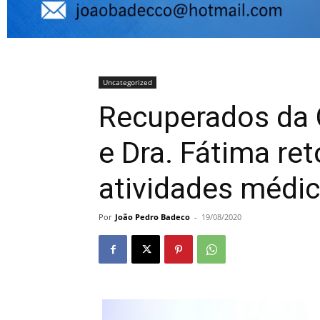
Uncategorized
Recuperados da C
e Dra. Fátima re
atividades médi
Por
João Pedro Badeco
-
19/08/2020