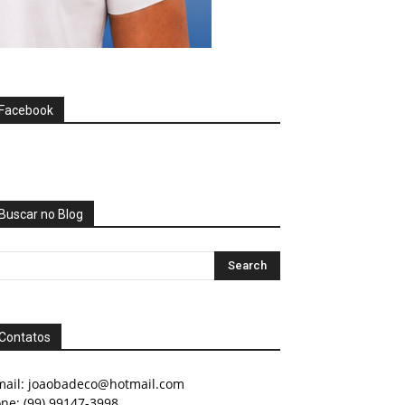
Facebook
Buscar no Blog
Contatos
mail:
joaobadeco@hotmail.com
ne: (99) 99147-3998