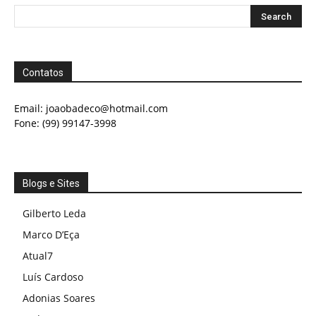
Contatos
Email:
joaobadeco@hotmail.com
Fone: (99) 99147-3998
Blogs e Sites
Gilberto Leda
Marco D’Eça
Atual7
Luís Cardoso
Adonias Soares