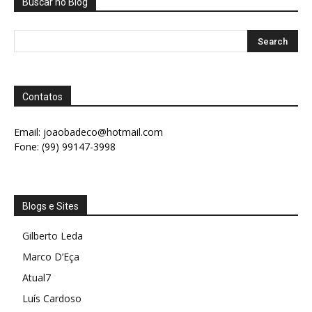
Buscar no Blog
Contatos
Email:
joaobadeco@hotmail.com
Fone: (99) 99147-3998
Blogs e Sites
Gilberto Leda
Marco D’Eça
Atual7
Luís Cardoso