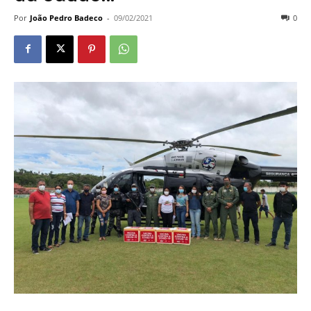
Por
João Pedro Badeco
-
09/02/2021
0